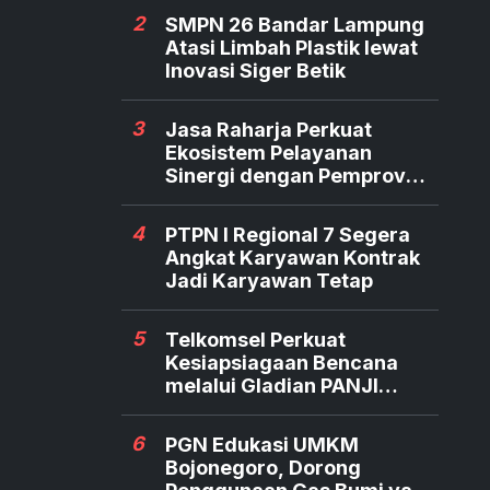
2
SMPN 26 Bandar Lampung
Atasi Limbah Plastik lewat
Inovasi Siger Betik
3
Jasa Raharja Perkuat
Ekosistem Pelayanan
Sinergi dengan Pemprov
dan Polda Jambi
4
PTPN I Regional 7 Segera
Angkat Karyawan Kontrak
Jadi Karyawan Tetap
5
Telkomsel Perkuat
Kesiapsiagaan Bencana
melalui Gladian PANJI
Relawan TERRA
6
PGN Edukasi UMKM
Bojonegoro, Dorong