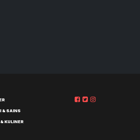
ER
 & SAINS
 & KULINER