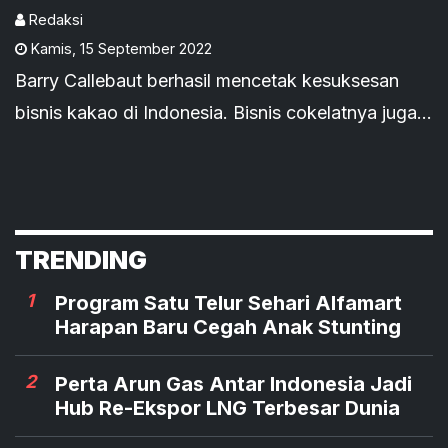
Positif di Indonesia
Redaksi
Kamis
,
15 September 2022
Barry Callebaut berhasil mencetak kesuksesan
bisnis kakao di Indonesia. Bisnis cokelatnya juga
terus berkembang. Barry Callebaut melanjutkan
upaya keberlanjutannya untuk meningkatkan
produktivitas petani kakao di Indonesia.
TRENDING
1
Program Satu Telur Sehari Alfamart
Harapan Baru Cegah Anak Stunting
2
Perta Arun Gas Antar Indonesia Jadi
Hub Re-Ekspor LNG Terbesar Dunia