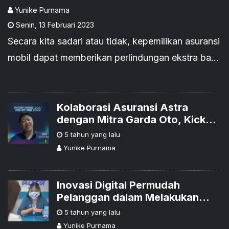
Asuransi!
Yunike Purnama
Senin
,
13 Februari 2023
Secara kita sadari atau tidak, kepemilikan asuransi
mobil dapat memberikan perlindungan ekstra bagi
pemilik kendaraan terhadap risiko yang tidak
diinginkan terjadi.
Kolaborasi Asuransi Astra
dengan Mitra Garda Oto, Kick
Off Marketing 2022 'F16HT for
5 tahun yang lalu
The Future'
Yunike Purnama
Inovasi Digital Permudah
Pelanggan dalam Melakukan
Klaim
5 tahun yang lalu
Yunike Purnama