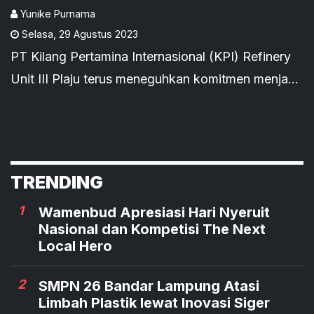
on Energy and Environment
Yunike Purnama
Selasa
,
29 Agustus 2023
(AICEE) Bali 2023
PT Kilang Pertamina Internasional (KPI) Refinery
Unit III Plaju terus meneguhkan komitmen menjadi
perusahaan pioneer di industri Migas yang ramah
lingkungan.
TRENDING
1
Wamenbud Apresiasi Hari Nyeruit
Nasional dan Kompetisi The Next
Local Hero
2
SMPN 26 Bandar Lampung Atasi
Limbah Plastik lewat Inovasi Siger