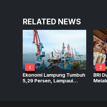
RELATED NEWS
1
2
Ekonomi Lampung Tumbuh
BRI D
5,29 Persen, Lampaui
Melal
Sumatera dan Sejajar
Perku
Nasional