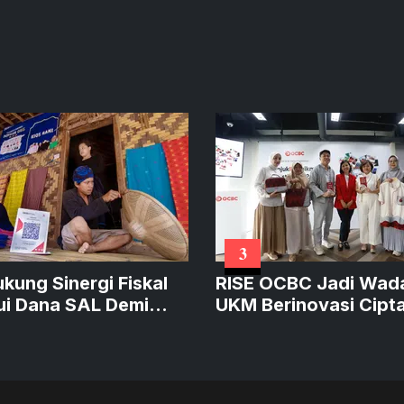
3
ukung Sinergi Fiskal
RISE OCBC Jadi Wad
ui Dana SAL Demi
UKM Berinovasi Cipt
at Kredit Produktif
Produk Sustainable
Bernilai