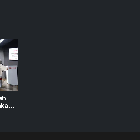
ah
akan