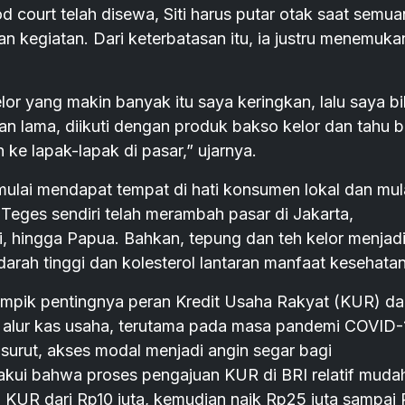
d court telah disewa, Siti harus putar otak saat semu
 kegiatan. Dari keterbatasan itu, ia justru menemuka
lor yang makin banyak itu saya keringkan, lalu saya bi
an lama, diikuti dengan produk bakso kelor dan tahu 
 ke lapak-lapak di pasar,” ujarnya.
mulai mendapat tempat di hati konsumen lokal dan mul
 Teges sendiri telah merambah pasar di Jakarta,
 hingga Papua. Bahkan, tepung dan teh kelor menjad
arah tinggi dan kolesterol lantaran manfaat kesehata
nampik pentingnya peran Kredit Usaha Rakyat (KUR) da
 alur kas usaha, terutama pada masa pandemi COVID-
surut, akses modal menjadi angin segar bagi
akui bahwa proses pengajuan KUR di BRI relatif muda
an KUR dari Rp10 juta, kemudian naik Rp25 juta sampai