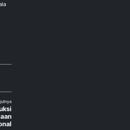
ala
njutnya
uksi
gaan
onal