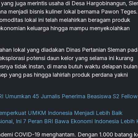
yang juga merintis usaha di Desa Hargobinangun, Sle
a menjadi bisnis kuliner lokal bernama Pawon Teges.
omoditas lokal ini telah melahirkan beragam produk
rekonomian keluarga hingga mampu menyekolahkan
olahan lokal yang diadakan Dinas Pertanian Sleman pad
geksplorasi potensi daun kelor yang selama ini kurang
snya tidak instan, di mana butuh waktu delapan bulan
ep yang pas hingga lahirlah produk perdana yakni
RI Umumkan 45 Jurnalis Penerima Beasiswa S2 Fellow
Memperkuat UMKM Indonesia Menjadi Lebih Baik
nal, Ini 7 Peran BRI Bawa Ekonomi Indonesia Lebih 
ndemi COVID-19 menghantam. Dengan 1.000 batang k