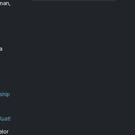
man,
a
ship
Kuat!
elor