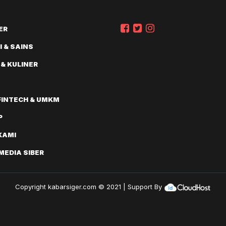
ER
 & SAINS
 & KULINER
FINTECH & UMKM
P
KAMI
EDIA SIBER
Copyright
kabarsiger.com
© 2021 | Support By