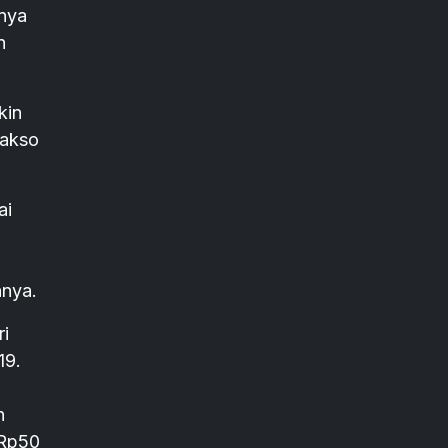
anya
n
kin
bakso
ai
i
nnya.
ri
19.
h
 Rp50