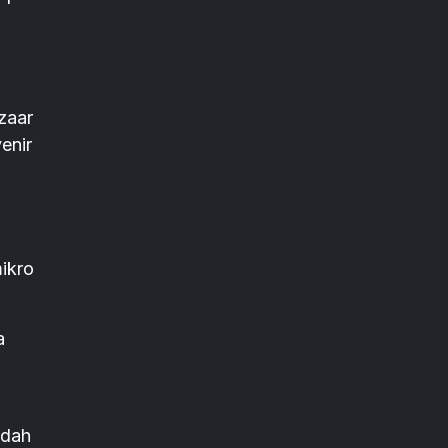
zaar
enir
ikro
a
udah