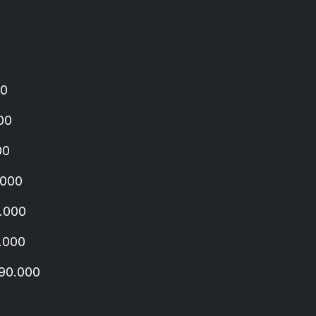
00
00
00
.000
.000
.000
590.000