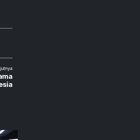
njutnya
tama
esia