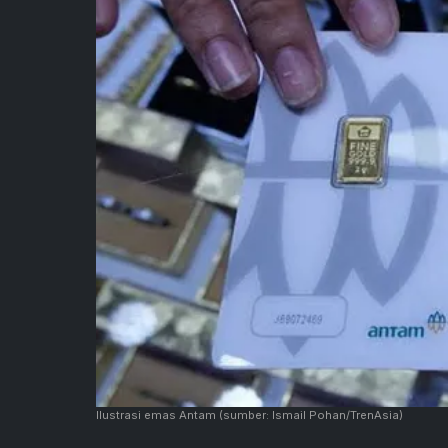
Ilustrasi emas Antam
(sumber: Ismail Pohan/TrenAsia)