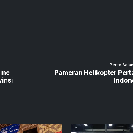
Berita Sela
ine
Pameran Helikopter Per
vinsi
Indon