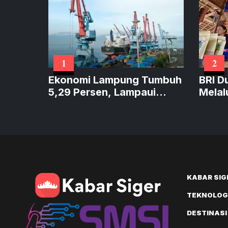
1
2
Ekonomi Lampung Tumbuh
BRI D
5,29 Persen, Lampaui
Melal
Sumatera dan Sejajar
Perku
Nasional
KABAR SIG
TEKNOLOGI
DESTINASI