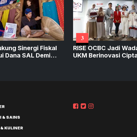
3
ukung Sinergi Fiskal
RISE OCBC Jadi Wad
ui Dana SAL Demi
UKM Berinovasi Cipt
at Kredit Produktif
Produk Sustainable
Bernilai
ER
 & SAINS
 & KULINER