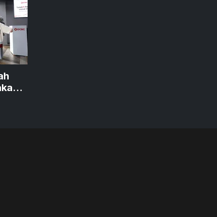
ah
akan