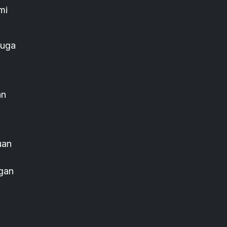
mi
juga
an
uan
g
ngan