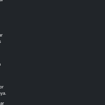
ar
s
a
or
nya.
ar