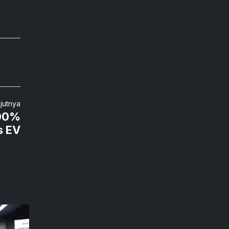
njutnya
100%
s EV