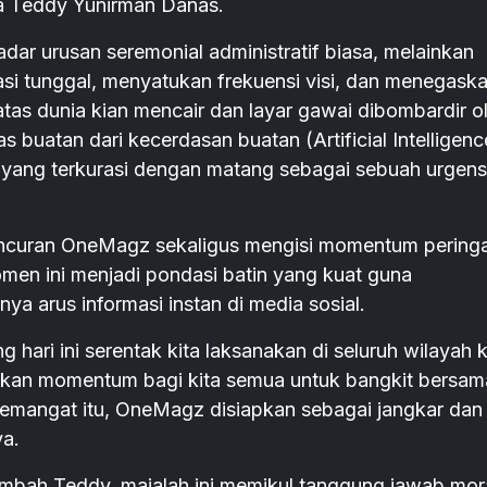
a Teddy Yunirman Danas.
dar urusan seremonial administratif biasa, melainkan
rasi tunggal, menyatukan frekuensi visi, dan menegask
tas dunia kian mencair dan layar gawai dibombardir o
s buatan dari kecerdasan buatan (Artificial Intelligenc
yang terkurasi dengan matang sebagai sebuah urgens
ncuran OneMagz sekaligus mengisi momentum pering
omen ini menjadi pondasi batin yang kuat guna
ya arus informasi instan di media sosial.
 hari ini serentak kita laksanakan di seluruh wilayah k
inkan momentum bagi kita semua untuk bangkit bersam
semangat itu, OneMagz disiapkan sebagai jangkar dan
ya.
tambah Teddy, majalah ini memikul tanggung jawab mor