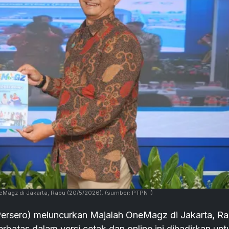
Magz di Jakarta, Rabu (20/5/2026).
(sumber: PTPN I)
ersero) meluncurkan Majalah OneMagz di Jakarta, R
erbatas dalam versi cetak dan online ini dihadirkan unt