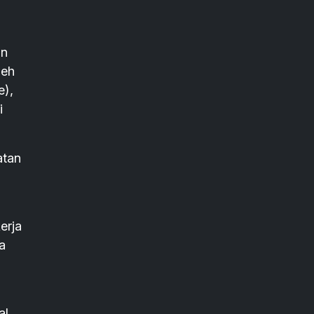
an
leh
e),
i
atan
erja
a
al