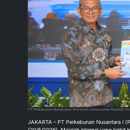
PT Perkebunan Nusantara I (Persero) meluncurkan Majalah One
JAKARTA – PT Perkebunan Nusantara I (P
(20/5/2026). Majalah internal yang terbit t