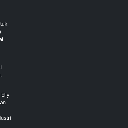
tuk
i
al
i
.
Elly
kan
ustri