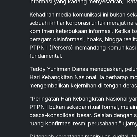
informasi yang kadang menyesatkan,” kat
Kehadiran media komunikasi ini bukan seka
sebuah ikhtiar korporasi untuk merajut na
komitmen keterbukaan informasi. Ketika ba
beragam disinformasi, hoaks, hingga realita
PTPN I (Persero) memandang komunikasi 
fundamental.
Teddy Yunirman Danas menegaskan, pelu
Hari Kebangkitan Nasional. Ia berharap m
mengembalikan kejernihan di tengah derasn
“Peringatan Hari Kebangkitan Nasional yang
PTPN I bukan sekadar ritual formal, mela
pasca-konsolidasi besar. Sejalan dengan 
ruang konfirmasi resmi perusahaan,” ujarn
Di tengah kerentanan manipulasi digital, 