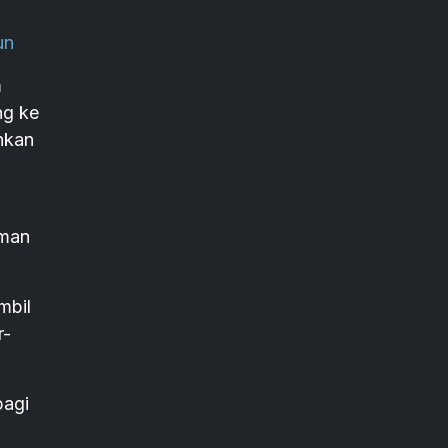
un
m
ng ke
hkan
aman
mbil
r-
bagi