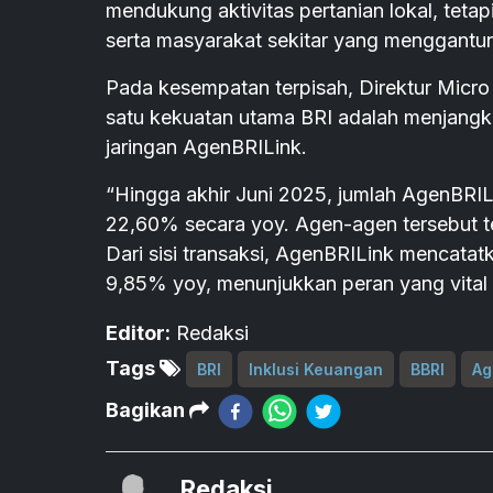
mendukung aktivitas pertanian lokal, tet
serta masyarakat sekitar yang menggantu
Pada kesempatan terpisah, Direktur Mic
satu kekuatan utama BRI adalah menjangka
jaringan AgenBRILink.
“Hingga akhir Juni 2025, jumlah AgenBRILi
22,60% secara yoy. Agen-agen tersebut ter
Dari sisi transaksi, AgenBRILink mencatat
9,85% yoy, menunjukkan peran yang vital
Editor:
Redaksi
Tags
BRI
Inklusi Keuangan
BBRI
Ag
Bagikan
Redaksi