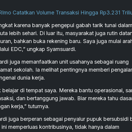
Imo Catatkan Volume Transaksi Hingga Rp3.231 Trili
ingkat karena banyak pengepul gabah tarik tunai dala
ta lebih sehari. Di luar itu, masyarakat juga rutin data
suran, bahkan buka rekening baru. Saya juga mulai ara
lalui EDC,” ungkap Syamsuardi.
rdi juga memanfaatkan unit usahanya sebagai ruang
tamat sekolah. Ia melihat pentingnya memberi pengal
genal dunia kerja.
belajar di tempat saya. Mereka bantu operasional, sa
nsaksi, dan bertanggung jawab. Biar mereka tahu dasa
gan kerja,” tuturnya.
di juga berperan sebagai penyalur pupuk bersubsidi 
 ini memperluas kontribusinya, tidak hanya dalam