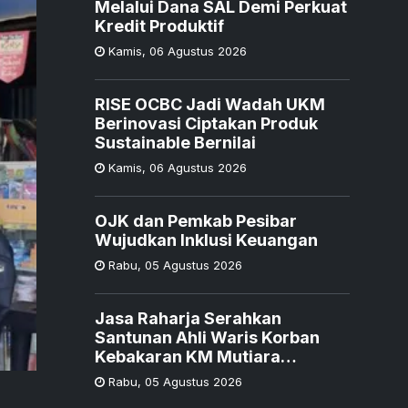
Melalui Dana SAL Demi Perkuat
Kredit Produktif
Kamis
,
06 Agustus 2026
RISE OCBC Jadi Wadah UKM
Berinovasi Ciptakan Produk
Sustainable Bernilai
Kamis
,
06 Agustus 2026
OJK dan Pemkab Pesibar
Wujudkan Inklusi Keuangan
Rabu
,
05 Agustus 2026
Jasa Raharja Serahkan
Santunan Ahli Waris Korban
Kebakaran KM Mutiara
Sentosa II
Rabu
,
05 Agustus 2026