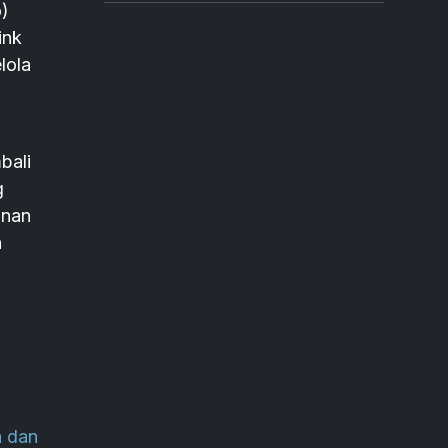
)
ink
lola
bali
g
anan
n
 dan