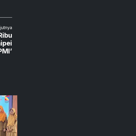
njutnya
Ribu
ipei
PMI’