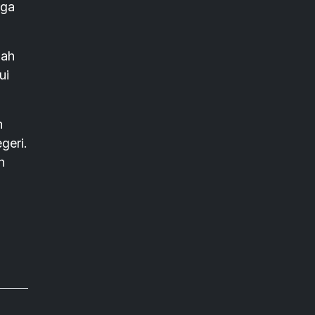
rga
lah
ui
h
geri.
h