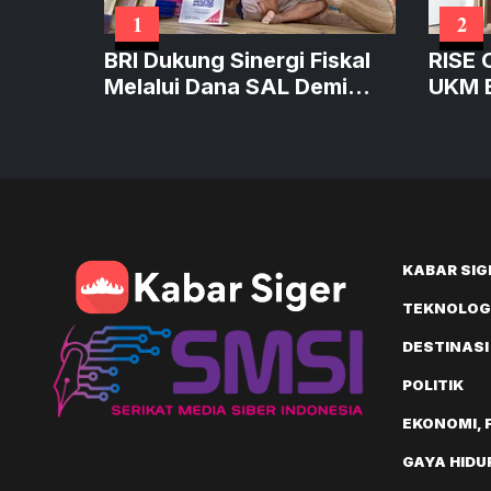
1
2
BRI Dukung Sinergi Fiskal
RISE 
Melalui Dana SAL Demi
UKM B
Perkuat Kredit Produktif
Produ
Bernil
KABAR SIG
TEKNOLOGI
DESTINASI
POLITIK
EKONOMI, 
GAYA HIDU