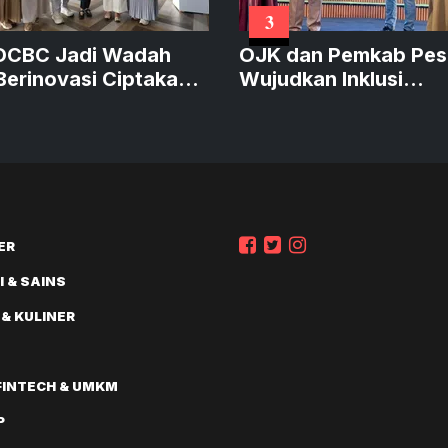
3
OCBC Jadi Wadah
OJK dan Pemkab Pes
erinovasi Ciptakan
Wujudkan Inklusi
k Sustainable
Keuangan
ai
ER
 & SAINS
 & KULINER
FINTECH & UMKM
P