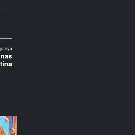
njutnya
mnas
tina