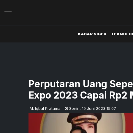
KABAR SIGER
TEKNOLOG
Perputaran Uang Sep
Expo 2023 Capai Rp2 M
M. Iqbal Pratama
-
Senin
,
19 Juni 2023 15:07