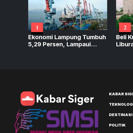
1
2
Ekonomi Lampung Tumbuh
Beli 
5,29 Persen, Lampaui
Libur
Sumatera dan Sejajar
Caran
Nasional
KABAR SIG
TEKNOLOGI
DESTINASI
POLITIK