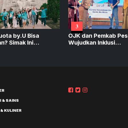
3
Kuota by.U Bisa
OJK dan Pemkab Pes
an? Simak Ini
Wujudkan Inklusi
ya!
Keuangan
ER
 & SAINS
 & KULINER