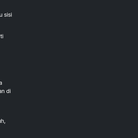
 sisi
ti
a
n di
uh,