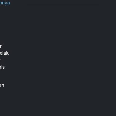
unnya
an
elalu
i
mis
an