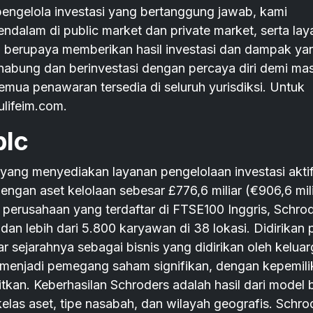
engelola investasi yang bertanggung jawab, kami
ndalam di public market dan private market, serta la
 berupaya memberikan hasil investasi dan dampak ya
nabung dan berinvestasi dengan percaya diri demi ma
mua penawaran tersedia di seluruh yurisdiksi. Untuk
ulifeim.com.
plc
 yang menyediakan layanan pengelolaan investasi aktif
engan aset kelolaan sebesar £776,6 miliar (€906,6 mili
i perusahaan yang terdaftar di FTSE100 Inggris, Schro
ar dan lebih dari 5.800 karyawan di 38 lokasi. Didirikan
r sejarahnya sebagai bisnis yang didirikan oleh keluar
enjadi pemegang saham signifikan, dengan kepemili
tkan. Keberhasilan Schroders adalah hasil dari model b
kelas aset, tipe nasabah, dan wilayah geografis. Schro