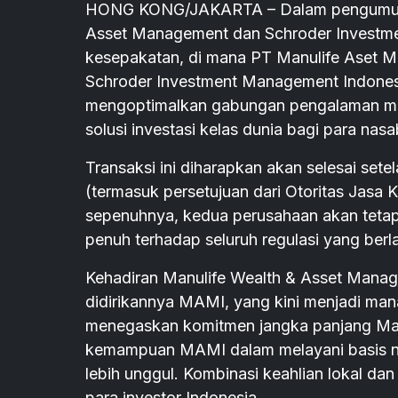
HONG KONG/JAKARTA – Dalam pengumuman 
Asset Management dan Schroder Investm
kesepakatan, di mana PT Manulife Aset 
Schroder Investment Management Indonesia
mengoptimalkan gabungan pengalaman me
solusi investasi kelas dunia bagi para nas
Transaksi ini diharapkan akan selesai sete
(termasuk persetujuan dari Otoritas Jasa 
sepenuhnya, kedua perusahaan akan teta
penuh terhadap seluruh regulasi yang berl
Kehadiran Manulife Wealth & Asset Manage
didirikannya MAMI, yang kini menjadi manaje
menegaskan komitmen jangka panjang Man
kemampuan MAMI dalam melayani basis nas
lebih unggul. Kombinasi keahlian lokal d
para investor Indonesia.