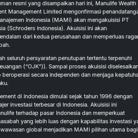
resmi yang disampaikan hari ini, Manulife Wealth
ent Management Limited mengonfirmasi penandatang
Manajemen Indonesia (MAMI) akan mengakuisisi PT
 (Schroders Indonesia). Akuisisi ini akan
ndalam dari kedua perusahaan dan memperluas rag
abah.
lah seluruh persyaratan penutupan tertentu terpenuhi
Keuangan (“OJK”)). Sampai proses akuisisi diselesaika
p beroperasi secara independen dan menjaga kepatuh
aku.
ment di Indonesia dimulai sejak tahun 1996 dengan
r investasi terbesar di Indonesia. Akuisisi ini
ulife terhadap pasar Indonesia dan memperkuat
abah yang lebih luas dengan kapabilitas investasi y
an wawasan global menjadikan MAMI pilihan utama bagi