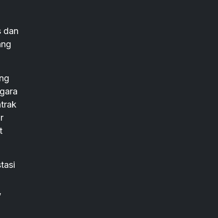
s dan
ang
ang
egara
trak
r
t
tasi
,