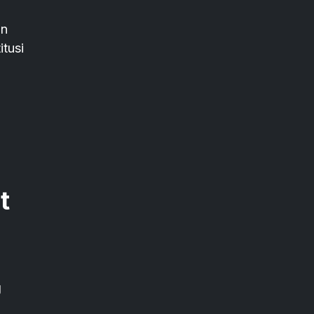
an
itusi
t
g