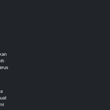
akan
ih
erus
ka
uat
mi