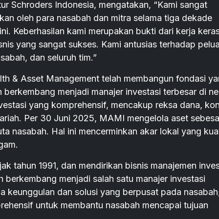
ktur Schroders Indonesia, mengatakan, “Kami sangat
kan oleh para nasabah dan mitra selama tiga dekade
f ini. Keberhasilan kami merupakan bukti dari kerja kera
snis yang sangat sukses. Kami antusias terhadap pelu
sabah, dan seluruh tim.”
ealth & Asset Management telah membangun fondasi y
h berkembang menjadi manajer investasi terbesar di n
vestasi yang komprehensif, mencakup reksa dana, kon
ariah. Per 30 Juni 2025, MAMI mengelola aset sebesa
 juta nasabah. Hal ini mencerminkan akar lokal yang kua
agam.
ejak tahun 1991, dan mendirikan bisnis manajemen inves
h berkembang menjadi salah satu manajer investasi
da keunggulan dan solusi yang berpusat pada nasabah
prehensif untuk membantu nasabah mencapai tujuan