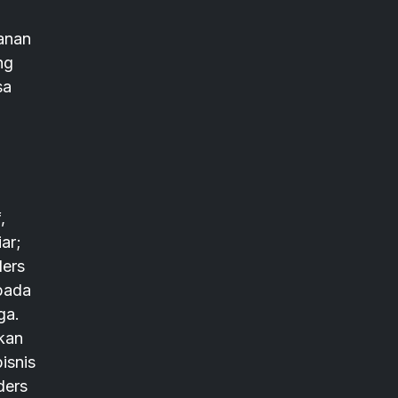
yanan
ng
sa
,
ar;
ders
 pada
ga.
kan
isnis
ders