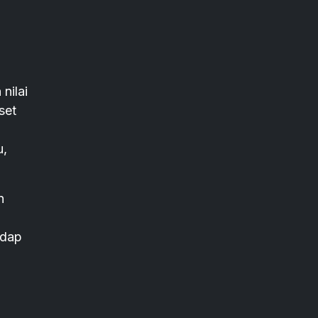
nilai
set
u,
n
adap