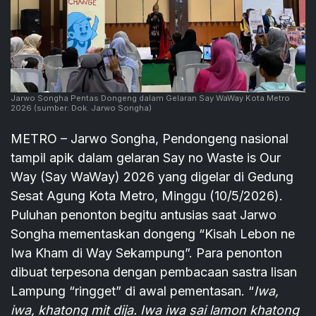
Jarwo Songha Pentas Dongeng dalam Gelaran Say WaWay Kota Metro
2026
(sumber: Dok. Jarwo Songha)
METRO – Jarwo Songha, Pendongeng nasional
tampil apik dalam gelaran Say no Waste is Our
Way (Say WaWay) 2026 yang digelar di Gedung
Sesat Agung Kota Metro, Minggu (10/5/2026).
Puluhan penonton begitu antusias saat Jarwo
Songha mementaskan dongeng “Kisah Lebon ne
Iwa Kham di Way Sekampung”. Para penonton
dibuat terpesona dengan pembacaan sastra lisan
Lampung “ringget” di awal pementasan. “
Iwa,
iwa, khatong mit dija. Iwa iwa sai lamon khatong