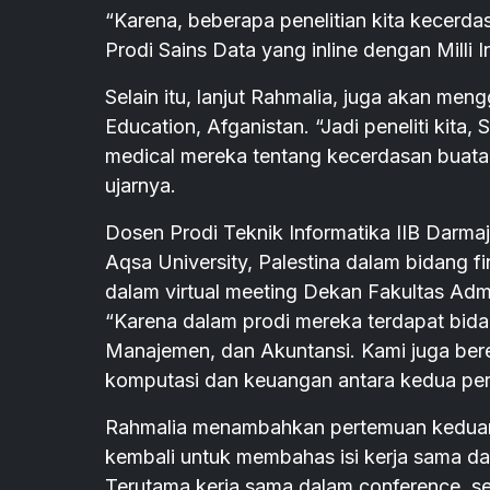
“Karena, beberapa penelitian kita kecerda
Prodi Sains Data yang inline dengan Milli I
Selain itu, lanjut Rahmalia, juga akan meng
Education, Afganistan. “Jadi peneliti kita,
medical mereka tentang kecerdasan buatan
ujarnya.
Dosen Prodi Teknik Informatika IIB Darma
Aqsa University, Palestina dalam bidang fi
dalam virtual meeting Dekan Fakultas Admi
“Karena dalam prodi mereka terdapat bidan
Manajemen, dan Akuntansi. Kami juga ber
komputasi dan keuangan antara kedua perg
Rahmalia menambahkan pertemuan keduany
kembali untuk membahas isi kerja sama 
Terutama kerja sama dalam conference, sem