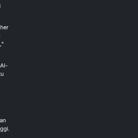
i
gher
t
,"
Al-
tu
uan
ggi.