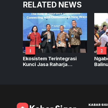
RELATED NEWS
1
2
Ekosistem Terintegrasi
Ngab
Kunci Jasa Raharja
Balin
Hadirkan Pelayanan
Meng
Maksimal
KABAR SIG