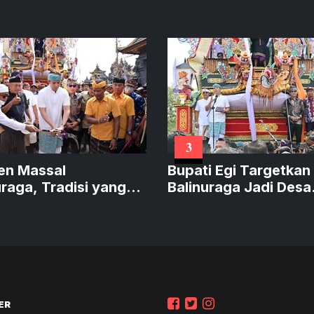
3
en Massal
Bupati Egi Targetkan
uraga, Tradisi yang
Balinuraga Jadi Desa
hidupkan Desa
Wisata Budaya pada
ER