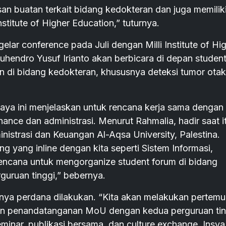
san buatan terkait bidang kedokteran dan juga memilik
nstitute of Higher Education,” tuturnya.
gelar conference pada Juli dengan Milli Institute of Hi
 Suhendro Yusuf Irianto akan berbicara di depan studen
 di bidang kedokteran, khususnya deteksi tumor otak
jaya ini menjelaskan untuk rencana kerja sama dengan 
nance dan administrasi. Menurut Rahmalia, hadir saat i
nistrasi dan Keuangan Al-Aqsa University, Palestina.
g yang inline dengan kita seperti Sistem Informasi,
encana untuk mengorganize student forum di bidang
uruan tinggi,” bebernya.
a perdana dilakukan. “Kita akan melakukan pertem
dan penandatanganan MoU dengan kedua perguruan tin
inar, publikasi bersama, dan culture exchange. Insya