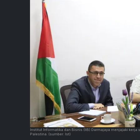
Institut Informatika dan Bisnis (IIB) Darmajaya menjajaki kerja
Palestina.
(sumber: Ist)