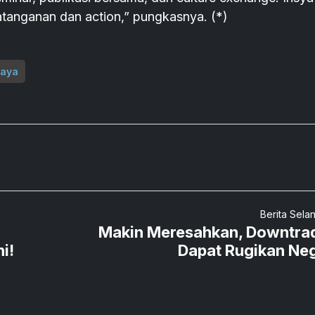
atanganan dan action,” pungkasnya. (*)
jaya
Berita Sela
Makin Meresahkan, Downtra
i!
Dapat Rugikan Ne