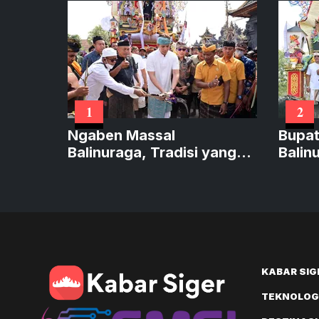
1
2
Ngaben Massal
Bupat
Balinuraga, Tradisi yang
Balin
Menghidupkan Desa
Wisat
KABAR SIG
TEKNOLOGI