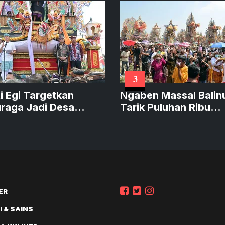
3
i Egi Targetkan
Ngaben Massal Balin
uraga Jadi Desa
Tarik Puluhan Ribu
a Budaya pada 2027
Pengunjung hingga T
Italia
ER
 & SAINS