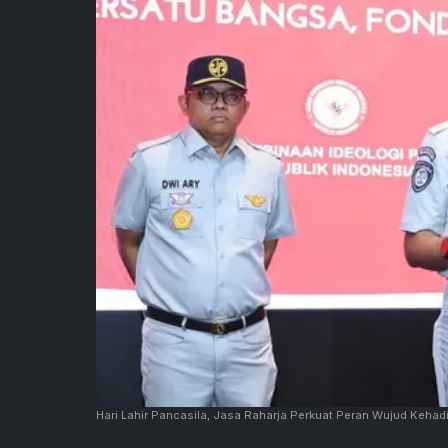
Hari Lahir Pancasila, Jasa Raharja Perkuat Peran Wujud Kehad