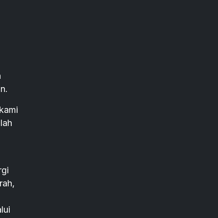
n
n.
 kami
lah
rgi
rah,
lui