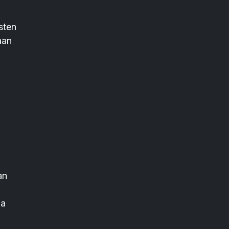
sten
aan
an
ia