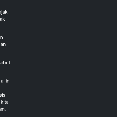
ajak
dak
an
gan
sebut
al ini
sis
kita
am.