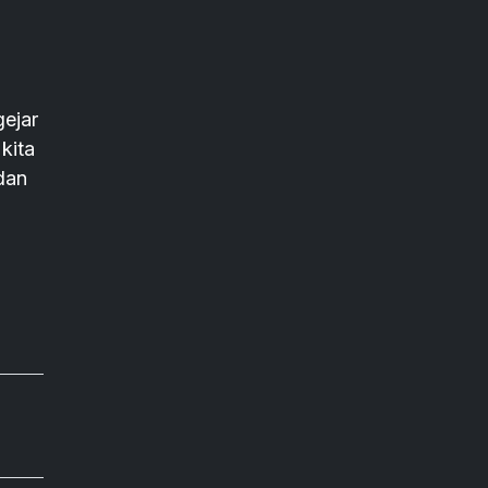
ejar
kita
dan