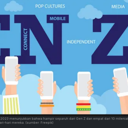
n 2023 menunjukkan bahwa hampir separuh dari Gen Z dan empat dari 10 milenia
ri-hari mereka.
(sumber: Freepik)