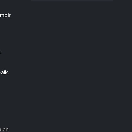
ampir
h
aik.
buah