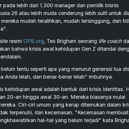
 pada lebih dari 1.300 manager dan pemilik bisnis
a 26 atau lebih muda cenderung lebih sulit untuk di
 mereka mudah teralihkan, mudah tersinggung, dan ti
a".
bsite resmi
OPB.org
, Tes Brigham seorang
life coach
d
takan bahwa krisis awal kehidupan Gen Z ditandai den
mendalam.
belum tentu seperti apa yang menurut generasi tua di
 Anda lelah, dan benar-benar lelah" imbuhnya.
is kehidupan awal adalah bentuk dari krisis identitas. H
ahan 20-an hingga awal 30-an. Mereka biasanya mulai
ereka. Ciri-ciri umum yang kerap ditemukan dalam kri
tidak terpenuhi, dan kecemasan. "Kecemasan membuat 
gkhawatirkan hal-hal yang belum terjadi" kata Brigh