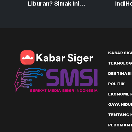
Liburan? Simak Ini
IndiH
Caranya!
Rp300
KABAR SIG
TEKNOLOGI
DESTINASI
POLITIK
EKONOMI, 
GAYA HIDU
TENTANG 
PEDOMAN M