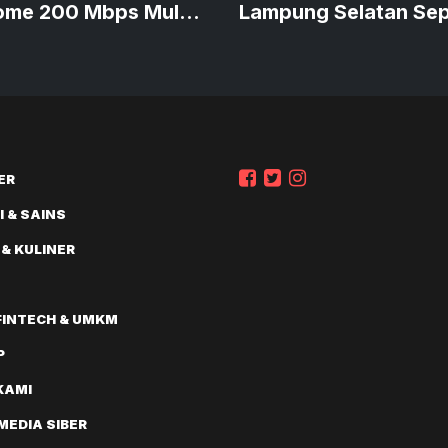
ome 200 Mbps Mulai
Lampung Selatan Sep
 Ribu
KUA-PPAS APBD 202
ER
 & SAINS
 & KULINER
FINTECH & UMKM
P
KAMI
EDIA SIBER