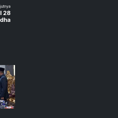
njutnya
l 28
adha