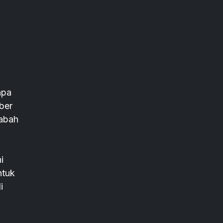
apa
ber
sabah
i
ntuk
i