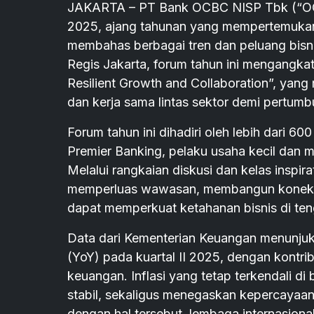
JAKARTA – PT Bank OCBC NISP Tbk (“OC
2025, ajang tahunan yang mempertemukan p
membahas berbagai tren dan peluang bisni
Regis Jakarta, forum tahun ini mengangkat
Resilient Growth and Collaboration”, yang
dan kerja sama lintas sektor demi pertumb
Forum tahun ini dihadiri oleh lebih dari 600
Premier Banking, pelaku usaha kecil dan m
Melalui rangkaian diskusi dan kelas inspira
memperluas wawasan, membangun koneksi li
dapat memperkuat ketahanan bisnis di te
Data dari Kementerian Keuangan menunju
(YoY) pada kuartal II 2025, dengan kontri
keuangan. Inflasi yang tetap terkendali 
stabil, sekaligus menegaskan kepercayaan
dengan hal tersebut, lembaga internasion