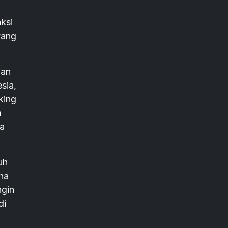
ksi
yang
dan
sia,
king
n
sa
uh
ha
ngin
di