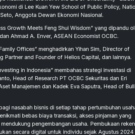
konomi di Lee Kuan Yew School of Public Policy, Nati
io Seto, Anggota Dewan Ekonomi Nasional.
iness Growth Meets Feng Shui Wisdom” yang dipandu o
p dan Ahmad A. Enver, ASEAN Economist OCBC.
Family Offices” menghadirkan Yihan Sim, Director of
Partner and Founder of Helios Capital, dan lainnya.
nvesting in Indonesia” membahas strategi investasi di
anto, Head of Research PT OCBC Sekuritas dan Eri
 Aset Manajemen dan Kadek Eva Saputra, Head of Bull
agi nasabah bisnis di setiap tahap pertumbuhan usah
enikmati bebas biaya transaksi, akses pinjaman yang
uk mendukung pengembangan usaha. Pembukaan reken
ukan secara digital untuk individu sejak Agustus 2024