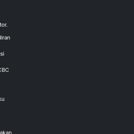
tor.
iran
si
OCBC
ku
wakan