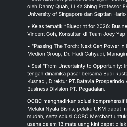
oleh Danny Quah, Li Ka Shing Professor E
University of Singapore dan Septian Har
• Kelas tematik “Blueprint for 2026: Bus
Vincent Goh, Konsultan di Team Joey Ya
• “Passing The Torch: Next Gen Power in 
Medion Group, Dr. Hadi Cahyadi, Managing 
• Sesi “From Uncertainty to Opportunity: I
tengah dinamika pasar bersama Budi Rust
Kusnadi, Direktur PT.Batavia Prosperindo
Business Division PT. Pegadaian.
OCBC menghadirkan solusi komprehensif b
Melalui Nyala Bisnis, pelaku UKM dapat m
mudah, serta solusi OCBC Merchant unt
usaha dalam 13 mata uang kini dapat dilak