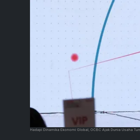
Hadapi Dinamika Ekonomi Global, OCBC Ajak Dunia Usaha T