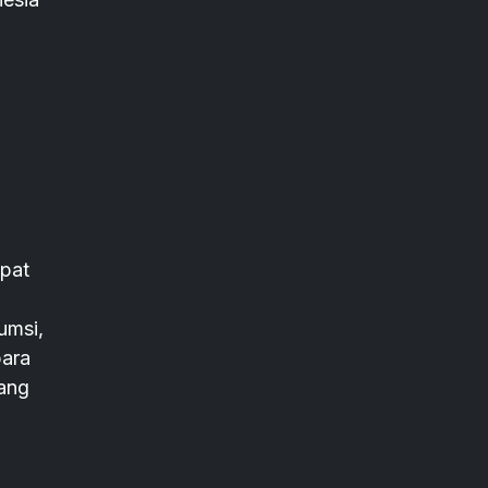
pat
umsi,
para
uang