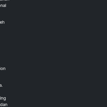
onal
leh
ion
a.
ing
 dan