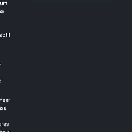
rum
na
aptif
.
g
Year
asa
aras
nesia