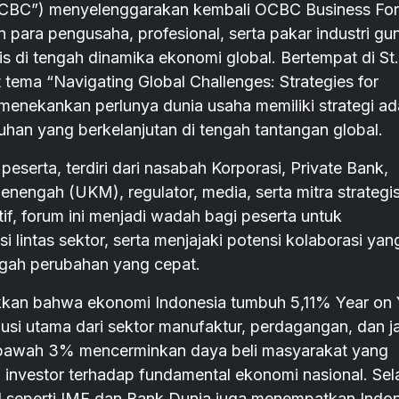
BC”) menyelenggarakan kembali OCBC Business Fo
ara pengusaha, profesional, serta pakar industri gu
s di tengah dinamika ekonomi global. Bertempat di St.
 tema “Navigating Global Challenges: Strategies for
 menekankan perlunya dunia usaha memiliki strategi ad
uhan yang berkelanjutan di tengah tantangan global.
 peserta, terdiri dari nasabah Korporasi, Private Bank,
enengah (UKM), regulator, media, serta mitra strategis
tif, forum ini menjadi wadah bagi peserta untuk
ntas sektor, serta menjajaki potensi kolaborasi yan
ngah perubahan yang cepat.
kkan bahwa ekonomi Indonesia tumbuh 5,11% Year on 
busi utama dari sektor manufaktur, perdagangan, dan j
di bawah 3% mencerminkan daya beli masyarakat yang
 investor terhadap fundamental ekonomi nasional. Sel
al seperti IMF dan Bank Dunia juga menempatkan Indo