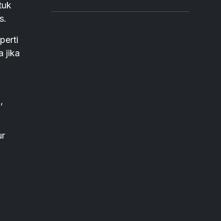
tuk
s.
perti
 jika
,
ur