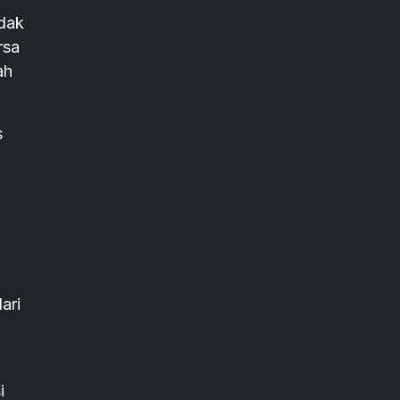
idak
rsa
ah
s
ari
i