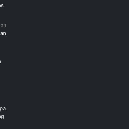
si
mah
ran
a
npa
ng