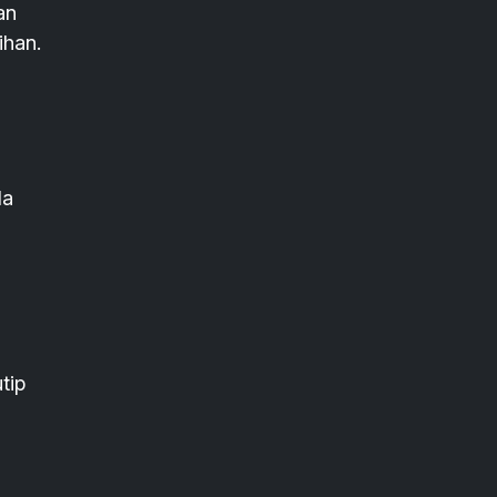
an
ihan.
da
tip