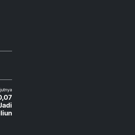
njutnya
0,07
Jadi
liun