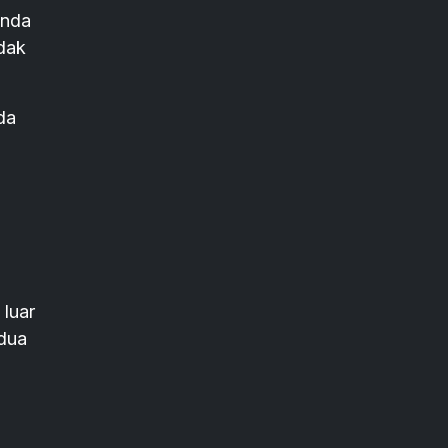
Anda
idak
da
luar
 dua