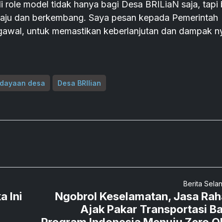
i role model tidak hanya bagi Desa BRILiaN saja, tapi 
n maju dan berkembang. Saya pesan kepada Pemerintah
gawal, untuk memastikan keberlanjutan dan dampak n
dayaan desa
Desa BRIlian
Berita Sela
 Ini
Ngobrol Keselamatan, Jasa Rah
Ajak Pakar Transportasi B
Program Indonesia Menuju Zero 