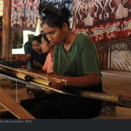
RILiaN
(sumber: BRI)