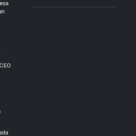
Desa
an
e
a CEO
n
ada