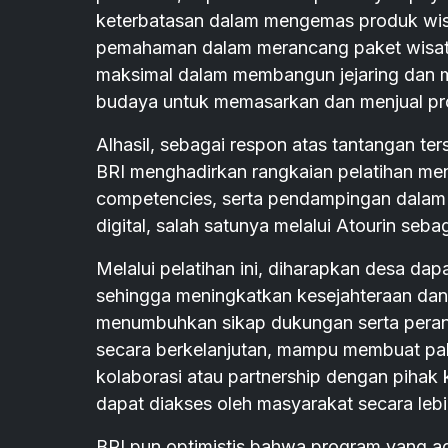
keterbatasan dalam mengemas produk wisat
pemahaman dalam merancang paket wisata y
maksimal dalam membangun jejaring dan me
budaya untuk memasarkan dan menjual pr
Alhasil, sebagai respon atas tantangan te
BRI menghadirkan rangkaian pelatihan m
competencies, serta pendampingan dalam 
digital, salah satunya melalui Atourin seba
Melalui pelatihan ini, diharapkan desa d
sehingga meningkatkan kesejahteraan d
menumbuhkan sikap dukungan serta peran
secara berkelanjutan, mampu membuat pak
kolaborasi atau partnership dengan pihak
dapat diakses oleh masyarakat secara lebi
BRI pun optimistis bahwa program yang a