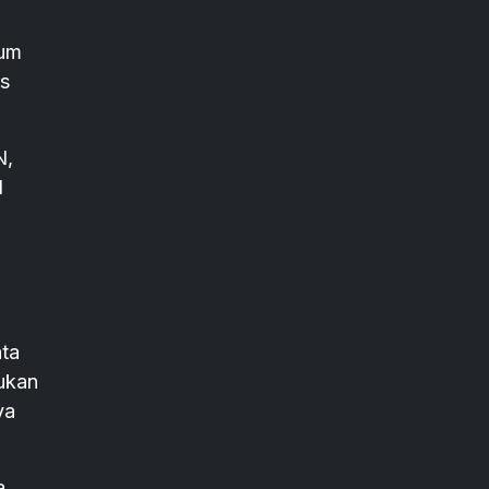
lum
as
N,
d
ta
ukan
ya
a