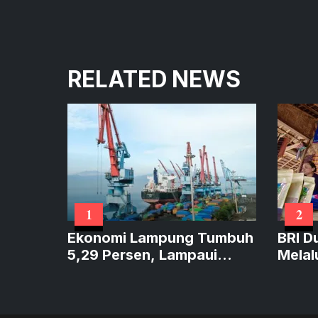
RELATED NEWS
1
2
Ekonomi Lampung Tumbuh
BRI D
5,29 Persen, Lampaui
Melal
Sumatera dan Sejajar
Perku
Nasional