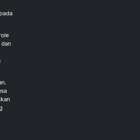
epada
role
 dan
a
an.
esa
kkan
g