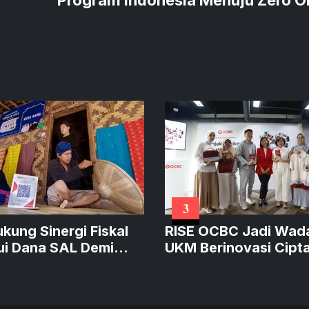
3
ukung Sinergi Fiskal
RISE OCBC Jadi Wad
ui Dana SAL Demi
UKM Berinovasi Cipt
at Kredit Produktif
Produk Sustainable
Bernilai