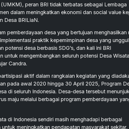
 (UMKM), peran BRI tidak terbatas sebagai Lembaga
tmen dalam meningkatkan ekonomi dan social value k
n Desa BRILiaN.
m pemberdayaan desa yang bertujuan menghasilkan 
implementasi praktik kepemimpinan desa yang unggul
potensi desa berbasis SDG’s, dan kali ini BRI
 untuk mengembangkan seluruh potensi Desa Wisat
ujar Candra.
partisipasi aktif dalam rangkaian kegiatan yang diadak
urkan pada awal 2020 hingga 30 April 2025, Program D
esa di seluruh Indonesia. Desa-desa tersebut menunju
 terus maju melalui berbagai program pemberdayaan yan
a di Indonesia sendiri masih menghadapi berbagai
a untuk meningkatkan pendapatan masyarakat sekitar,