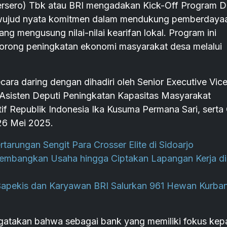
rsero) Tbk atau BRI mengadakan Kick-Off Program 
 wujud nyata komitmen dalam mendukung pemberdaya
 mengusung nilai-nilai kearifan lokal. Program ini
dorong peningkatan ekonomi masyarakat desa melalui
ara daring dengan dihadiri oleh Senior Executive Vic
sisten Deputi Peningkatan Kapasitas Masyarakat
if Republik Indonesia Ika Kusuma Permana Sari, sert
 26 Mei 2025.
rungan Sengit Para Crosser Elite di Sidoarjo
Kembangkan Usaha hingga Ciptakan Lapangan Kerja di
Bapekis dan Karyawan BRI Salurkan 961 Hewan Kurba
akan bahwa sebagai bank yang memiliki fokus kep