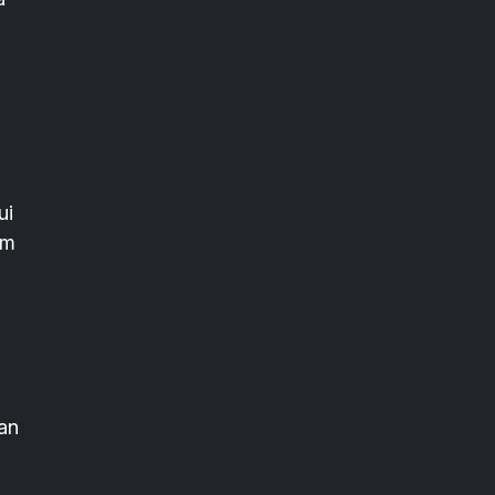
ui
am
an