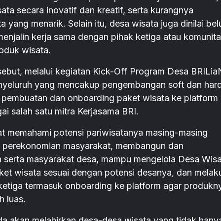
a secara inovatif dan kreatif, serta kurangnya
ang menarik. Selain itu, desa wisata juga dinilai be
njalin kerja sama dengan pihak ketiga atau komunit
oduk wisata.
rsebut, melalui kegiatan Kick-Off Program Desa BRILia
enyeluruh yang mencakup pengembangan soft dan har
pembuatan dan onboarding paket wisata ke platform
gai salah satu mitra Kerjasama BRI.
apat memahami potensi pariwisatanya masing-masing
an perekonomian masyarakat, membangun dan
 serta masyarakat desa, mampu mengelola Desa Wisa
et wisata sesuai dengan potensi desanya, dan melak
 ketiga termasuk onboarding ke platform agar produkn
h luas.
da akan melahirkan desa-desa wisata yang tidak hany