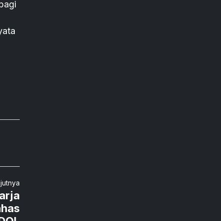
bagi
yata
njutnya
arja
ahas
ODOL