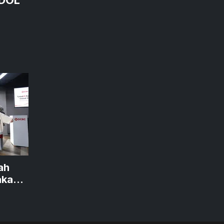
ah
akan