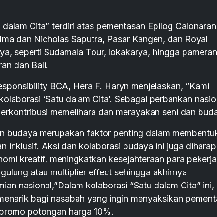
 dalam Cita” terdiri atas pementasan Epilog Calonara
lma dan Nicholas Saputra, Pasar Kangen, dan Royal
nnya, seperti Sudamala Tour, lokakarya, hingga pameran
an dan Bali.
sponsibility BCA, Hera F. Haryn menjelaskan, “Kami
kolaborasi ‘Satu dalam Cita’. Sebagai perbankan nasio
berkontribusi memelihara dan merayakan seni dan bud
dan budaya merupakan faktor penting dalam membentu
inklusif. Aksi dan kolaborasi budaya ini juga dihara
omi kreatif, meningkatkan kesejahteraan para pekerja
lung atau multiplier effect sehingga akhirnya
ian nasional,”Dalam kolaborasi “Satu dalam Cita” ini
enarik bagi nasabah yang ingin menyaksikan pement
 promo potongan harga 10%.