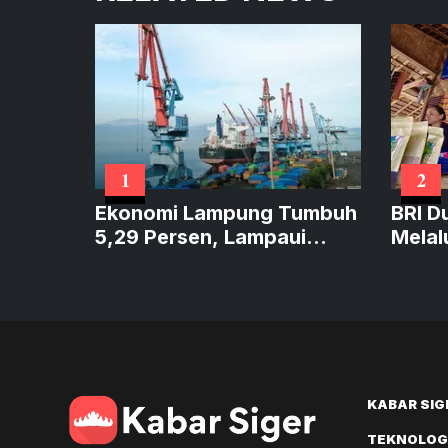
1
2
Ekonomi Lampung Tumbuh
BRI D
5,29 Persen, Lampaui
Melal
Sumatera dan Sejajar
Perku
Nasional
KABAR SIG
TEKNOLOGI