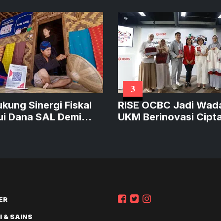
3
ukung Sinergi Fiskal
RISE OCBC Jadi Wad
ui Dana SAL Demi
UKM Berinovasi Cipt
at Kredit Produktif
Produk Sustainable
Bernilai
ER
 & SAINS