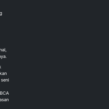
ng
nal,
aya.
k
pkan
 seni
, BCA
asan