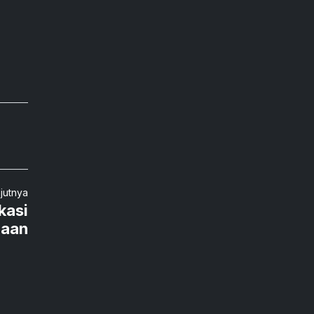
njutnya
kasi
haan