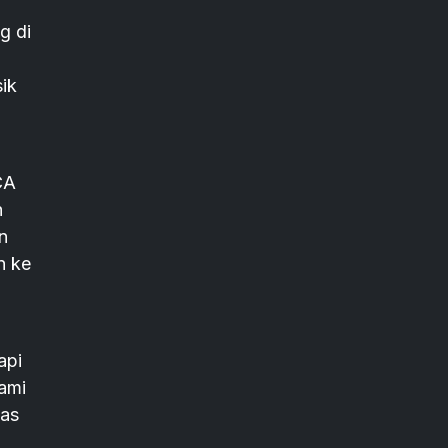
g di
sik
CA
h
n
n ke
api
ami
tas