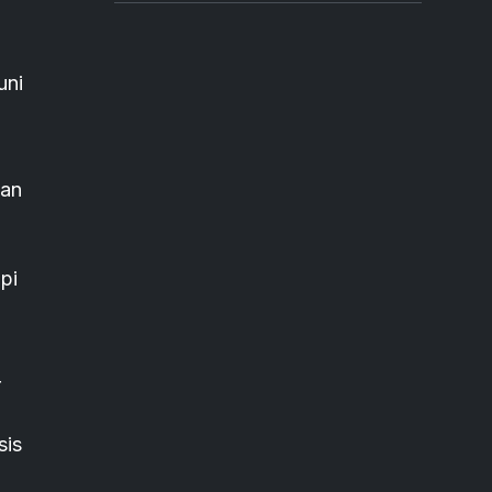
uni
dan
pi
r
sis