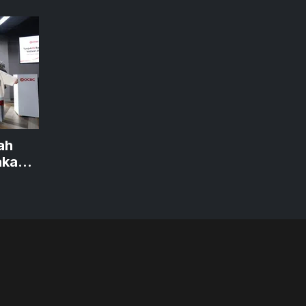
ah
akan