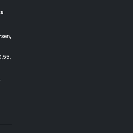
ta
rsen,
9,55,
r