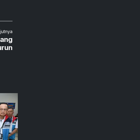
njutnya
tang
urun