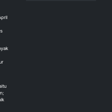
pril
rs
nyak
ur
aitu
n;
aik