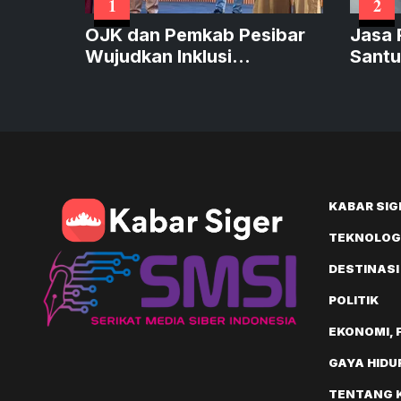
1
2
OJK dan Pemkab Pesibar
Jasa 
Wujudkan Inklusi
Santu
Keuangan
Korb
Mutia
KABAR SIG
TEKNOLOGI
DESTINASI
POLITIK
EKONOMI, 
GAYA HIDU
TENTANG 