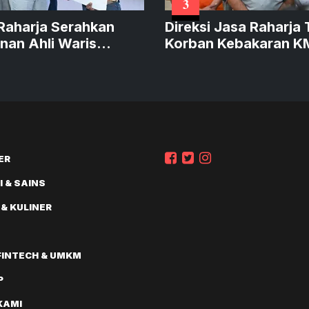
3
Raharja Serahkan
Direksi Jasa Raharja 
nan Ahli Waris
Korban Kebakaran KM
an Kebakaran KM
Mutiara Sentosa II
ra Sentosa II
ER
 & SAINS
 & KULINER
FINTECH & UMKM
P
KAMI