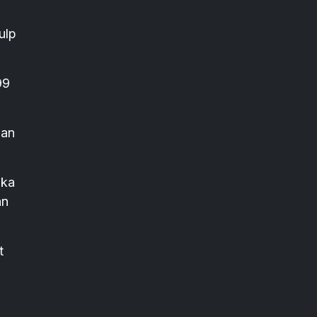
ulp
99
dan
ika
an
t