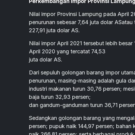
Perkembangan Impor Provinsi Lampun
Nilai impor Provinsi Lampung pada April 
penurunan sebesar 7,64 juta dolar ASatau 
227,91 juta dolar AS.
Nilai impor April 2021 tersebut lebih besar
April 2020 yang tercatat 74,53
juta dolar AS.
Dari sepuluh golongan barang impor utam
penurunan, masing-masing adalah gula da
industri makanan turun 30,76 persen; mes
baja turun 32,93 persen;
dan gandum-ganduman turun 36,71 persen
Sedangkan golongan barang yang mengalam
persen; pupuk naik 144,97 persen; bahan k
naik 266,81 persen; serta berbagai produk