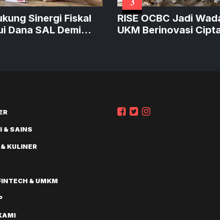
3
ukung Sinergi Fiskal
RISE OCBC Jadi Wad
ui Dana SAL Demi
UKM Berinovasi Cipt
at Kredit Produktif
Produk Sustainable
Bernilai
ER
 & SAINS
 & KULINER
FINTECH & UMKM
P
KAMI