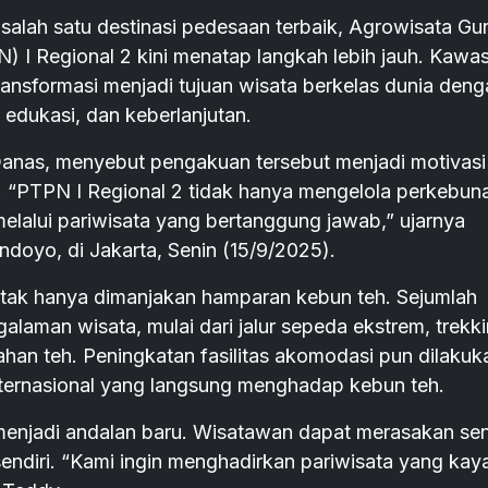
salah satu destinasi pedesaan terbaik, Agrowisata G
 I Regional 2 kini menatap langkah lebih jauh. Kawa
ransformasi menjadi tujuan wisata berkelas dunia deng
dukasi, dan keberlanjutan.
anas, menyebut pengakuan tersebut menjadi motivasi
. “PTPN I Regional 2 tidak hanya mengelola perkebun
melalui pariwisata yang bertanggung jawab,” ujarnya
ndoyo, di Jakarta, Senin (15/9/2025).
tak hanya dimanjakan hamparan kebun teh. Sejumlah
laman wisata, mulai dari jalur sepeda ekstrem, trekki
ahan teh. Peningkatan fasilitas akomodasi pun dilakuk
nternasional yang langsung menghadap kebun teh.
enjadi andalan baru. Wisatawan dapat merasakan sen
ndiri. “Kami ingin menghadirkan pariwisata yang kay