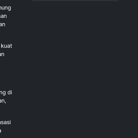
unung
san
an
 kuat
an
ng di
an,
sasi
a