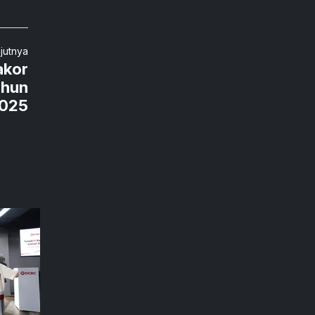
njutnya
akor
ahun
025