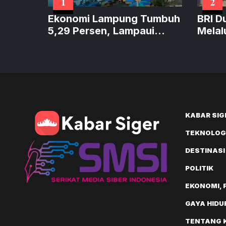
1
2
Ekonomi Lampung Tumbuh
BRI D
5,29 Persen, Lampaui
Melal
Sumatera dan Sejajar
Perku
Nasional
KABAR SIG
TEKNOLOGI
DESTINASI
POLITIK
EKONOMI, 
GAYA HIDU
TENTANG 