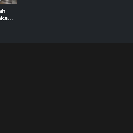
ah
akan